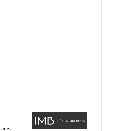
iores,