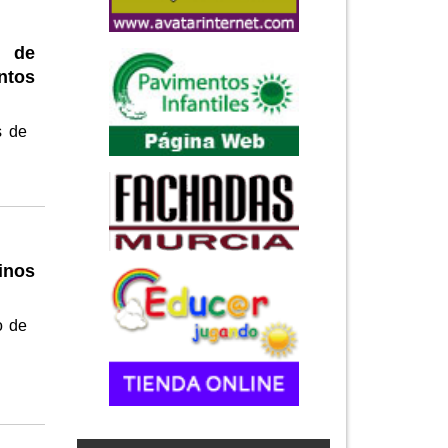
l de
ntos
s de
inos
o de