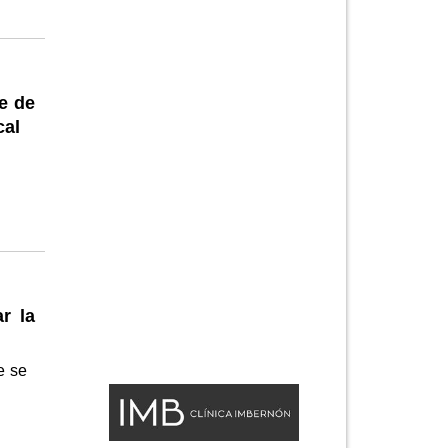
e de
cal
r la
e se