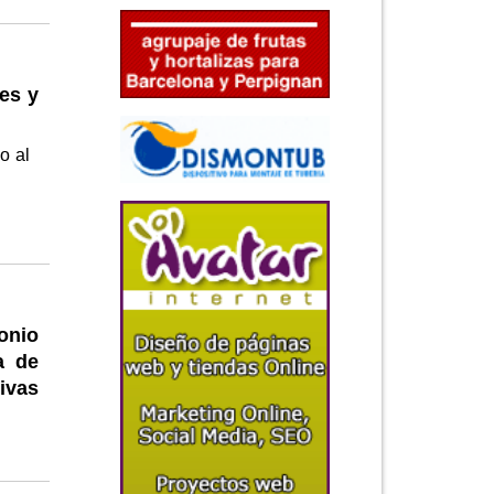
es y
o al
onio
a de
ivas