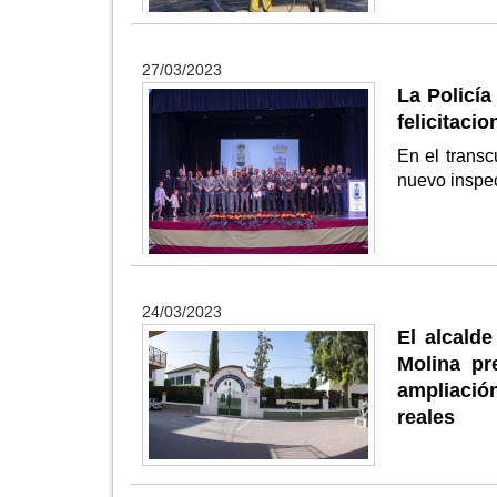
27/03/2023
La Policía
felicitacio
En el transc
nuevo inspec
24/03/2023
El alcald
Molina pr
ampliació
reales