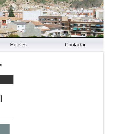
Hoteles
Contactar
x
l