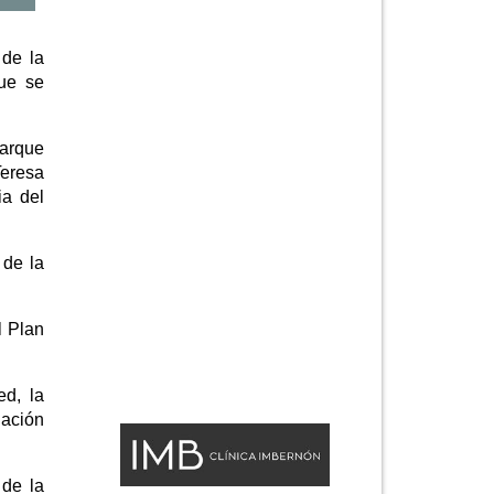
 de la
que se
Parque
Teresa
ia del
 de la
l Plan
ed, la
lación
 de la