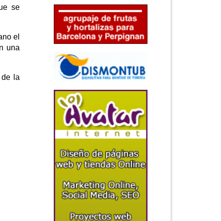
que se
ano el
en una
 de la