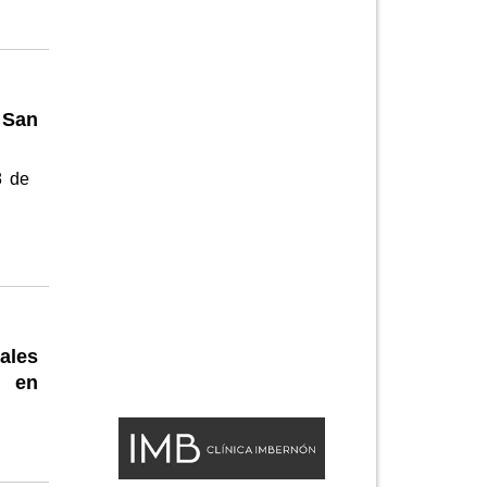
 San
8 de
ales
s en