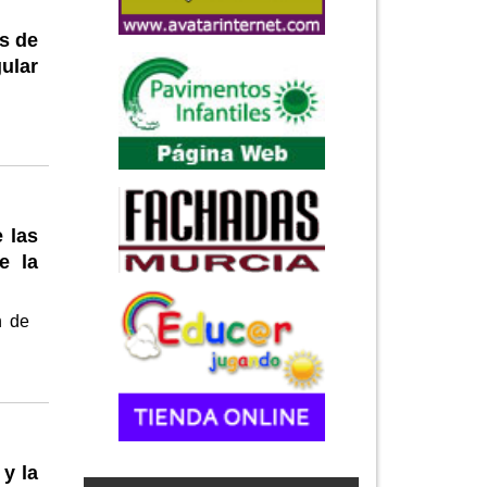
s de
ular
 las
e la
n de
 y la