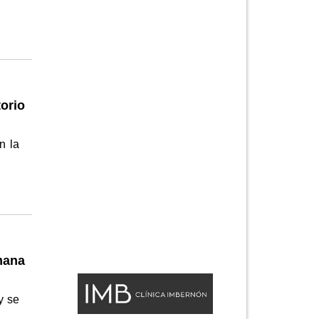
orio
n la
mana
y se