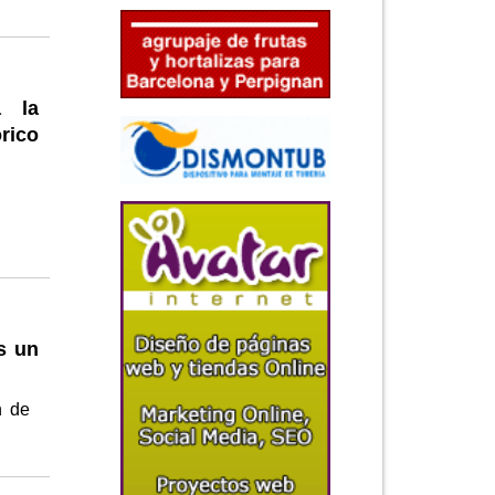
a la
órico
s un
n de