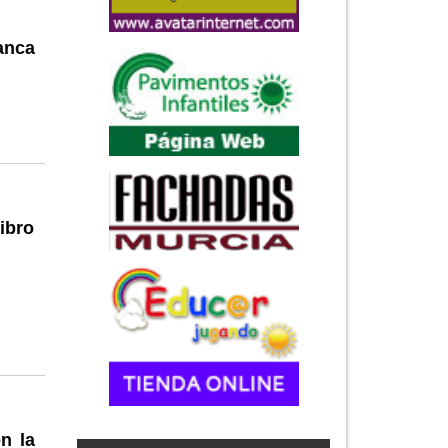
anca
Libro
n la