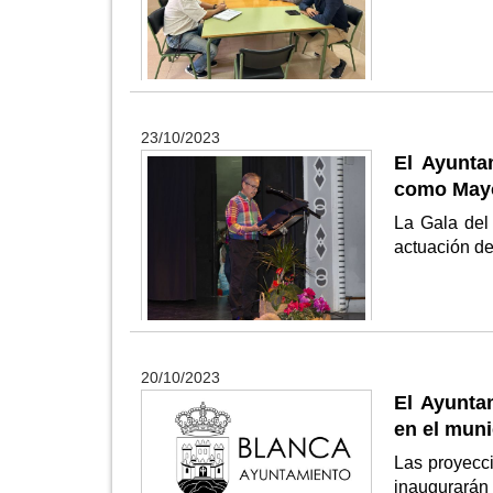
23/10/2023
El Ayunta
como Mayo
La Gala del
actuación d
20/10/2023
El Ayunta
en el muni
Las proyecci
inaugurarán 