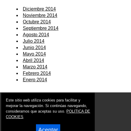
Diciembre 2014
Noviembre 2014
Octubre 2014
Septiembre 2014
Agosto 2014
Julio 2014
Junio 2014
Mayo 2014
Abril 2014
Marzo 2014
Febrero 2014
Enero 2014
© 2006 - 2026 Portal de Blanca Noticias
Este sitio web utiliza cookies para facilitar y
info@portaldeblanca.es
mejorar la navegación. Si continúas navegando,
consideramos que aceptas su uso.
POLITICA DE
Síguenos en:
COOKIES
Aceptar