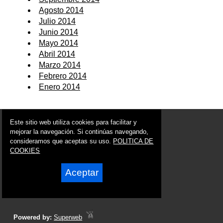
Agosto 2014
Julio 2014
Junio 2014
Mayo 2014
Abril 2014
Marzo 2014
Febrero 2014
Enero 2014
© 2006 - 2026 Portal de Blanca Noticias
Este sitio web utiliza cookies para facilitar y
info@portaldeblanca.es
mejorar la navegación. Si continúas navegando,
consideramos que aceptas su uso.
POLITICA DE
Síguenos en:
COOKIES
Aceptar
Powered by:
Superweb